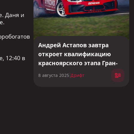
е. Даня и
е.
оробогатов
Андрей Астапов завтра
откроет квалификацию
, 12:40 в
красноярского этапа Гран-
При Российской Дрифт
8 августа 2025
Дрифт
Серии.