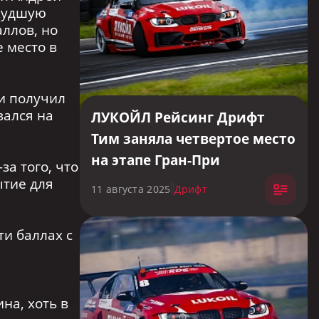
 худшую
аллов, но
 место в
 и получил
вался на
ЛУКОЙЛ Рейсинг Дрифт
Тим заняла четвертое место
на этапе Гран-При
а того, что
Российской Дрифт Серии в
ытие для
11 августа 2025
Дрифт
Красноярске.
ти баллах с
на, хоть в