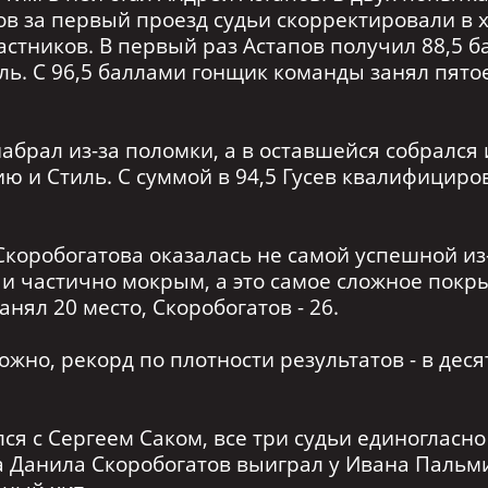
лов за первый проезд судьи скорректировали в
астников. В первый раз Астапов получил 88,5 б
ль. С 96,5 баллами гонщик команды занял пятое
абрал из-за поломки, а в оставшейся собрался
ю и Стиль. С суммой в 94,5 Гусев квалифициро
оробогатова оказалась не самой успешной из-з
 и частично мокрым, а это самое сложное покр
нял 20 место, Скоробогатов - 26.
но, рекорд по плотности результатов - в деся
ся с Сергеем Саком, все три судьи единогласно
 Данила Скоробогатов выиграл у Ивана Пальми