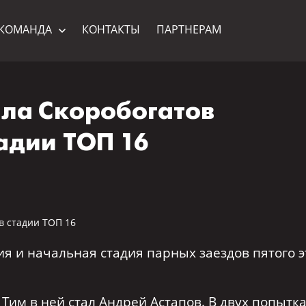
КОМАНДА
КОНТАКТЫ
ПАРТНЕРАМ
ила Скоробогатов
адии ТОП 16
я и начальная стадия парных заездов пятого э
им в ней стал Андрей Астапов. В двух попытк