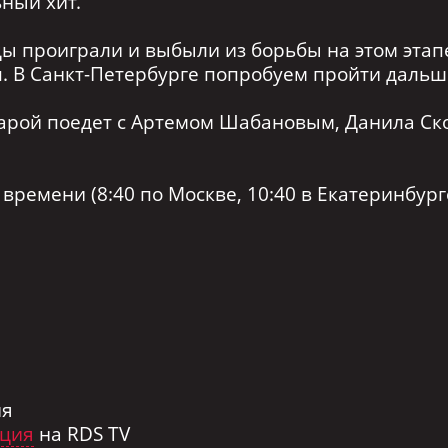
ный хит.
ды проиграли и выбыли из борьбы на этом этап
п. В Санкт-Петербурге попробуем пройти дальш
парой поедет с Артемом Шабановым, Данила Ск
времени (8:40 по Москве, 10:40 в Екатеринбурге
ия
яция
на RDS TV