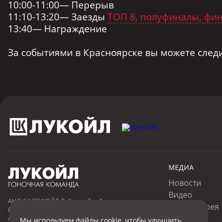
10:00-11:00— Перерыв
11:10-13:20— Заезды
ТОП 8, полуфиналы, фи
13:40— Награждение
За событиями в Красноярске вы можете следи
МЕДИА
Новости
Видео
АНО СК "ЛУКОЙЛ Рейсинг Тим"
Фотогалерея
E-mail:
scuderia@lukoilracing.ru
Пресса
Адрес:
г. Москва, Нарышкинская аллея, 5, стр. 2
Мы используем файлы
cookie
, чтобы улучшить