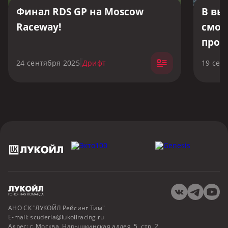
Финал RDS GP на Moscow
В вы
Raceway!
смот
прог
чемп
24 сентября 2025
Дрифт
19 сен
коль
АНО СК "ЛУКОЙЛ Рейсинг Тим"
E-mail:
scuderia@lukoilracing.ru
Адрес:
г. Москва, Нарышкинская аллея, 5, стр. 2