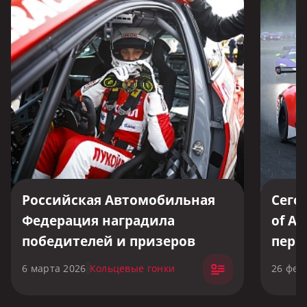
Российская Автомобильная
Сего
Федерация наградила
of As
победителей и призеров
перв
чемпионата России 2025 года
гоно
6 марта 2026
Кольцевые гонки
26 фев
по автомобильным
кольцевым гонкам.