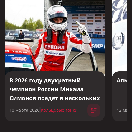
В 2026 году двукратный
Альб
чемпион России Михаил
Симонов поедет в нескольких
гонках международного и
18 марта 2026
Кольцевые гонки
12 мар
одного из национальных
чемпионатов TCR.