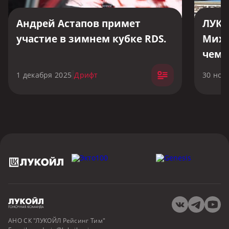
Андрей Астапов примет
ЛУКО
участие в зимнем кубке RDS.
Миха
чемп
1 декабря 2025
Дрифт
30 ноя
АНО СК "ЛУКОЙЛ Рейсинг Тим"